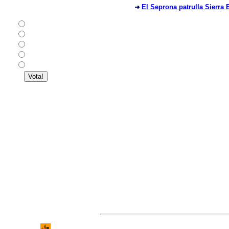
¿Cómo calificarías la
El Seprona patrulla Sierra 
política medioambiental en
la Región de Murcia?
Muy Buena
Buena
Regular
Mala
Pésima
Ver resultados
Salir de la versión a pantalla completa