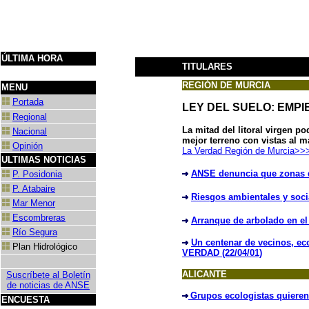
Viernes 7 de A
Bienvenido al Noticiero
Naturalista de ANSE
ÚLTIMA HORA
TITULARES
REGIÓN DE MURCIA
MENU
Portada
LEY DEL SUELO: EMPI
Regional
La mitad del litoral virgen 
Nacional
mejor terreno con vistas al m
Opinión
La Verdad Región de Murcia>>
ULTIMAS NOTICIAS
ANSE denuncia que zonas d
P. Posidonia
P. Atabaire
Riesgos ambientales y soci
Mar Menor
Escombreras
Arranque de arbolado en e
Río Segura
Un centenar de vecinos, eco
Plan Hidrológico
VERDAD (22/04/01)
ALICANTE
Suscríbete al Boletín
de noticias de ANSE
Grupos ecologistas quieren
ENCUESTA