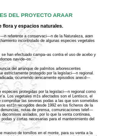
DES DEL PROYECTO ARAAR
flora y espacios naturales.
ci—n referente a conservaci—n de la Naturaleza, aœn
chamiento incontrolado de algunas especies vegetales
, se han efectuado campa–as contra el uso de acebo y
adornos navide–os.
uncia del arranque de palmitos arborescentes
e estrictamente protegido por la legislaci—n regional.
rradicada, ocurriendo œnicamente episodios anecd—
especies protegidas por la legislaci—n regional como
r’a. Los vegetales m‡s afectados son el Lentisco, el
ose comprobar las severas podas a las que son sometidos
sos est‡n recogidos desde 1992 en los ficheros de la
 denuncias, notas de prensa, comunicaciones telef—
s decomisos aislados, por lo que la venta continœa,
de podas y cortas necesarias para el mantenimiento del
ue masivo de tomillos en el monte, para su venta a la