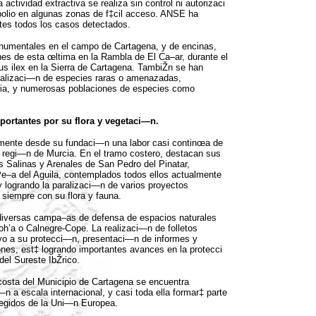
 actividad extractiva se realiza sin control ni autorizaci
polio en algunas zonas de f‡cil acceso. ANSE ha
tes todos los casos detectados.
numentales en el campo de Cartagena, y de encinas,
nes de esta œltima en la Rambla de El Ca–ar, durante el
us ilex en la Sierra de Cartagena. TambiŽn se han
ocalizaci—n de especies raras o amenazadas,
dia, y numerosas poblaciones de especies como
portantes por su flora y vegetaci—n.
mente desde su fundaci—n una labor casi continœa de
a regi—n de Murcia. En el tramo costero, destacan sus
 Salinas y Arenales de San Pedro del Pinatar,
e–a del Aguila, contemplados todos ellos actualmente
y logrando la paralizaci—n de varios proyectos
 siempre con su flora y fauna.
diversas campa–as de defensa de espacios naturales
h’a o Calnegre-Cope. La realizaci—n de folletos
oyo a su protecci—n, presentaci—n de informes y
ones, est‡ logrando importantes avances en la protecci
del Sureste IbŽrico.
 costa del Municipio de Cartagena se encuentra
—n a escala internacional, y casi toda ella formar‡ parte
tegidos de la Uni—n Europea.