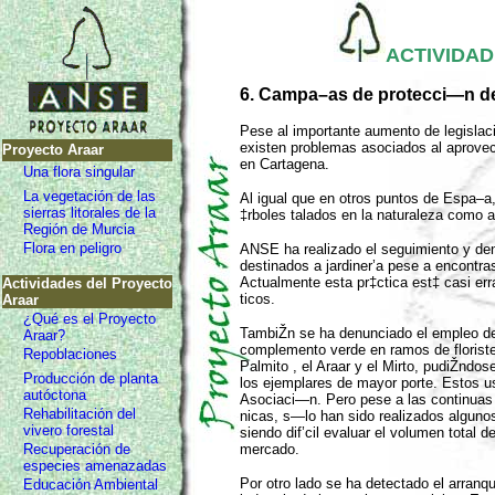
ACTIVIDA
6. Campa–as de protecci—n de 
Pese al importante aumento de legisla
existen problemas asociados al aprove
Proyecto Araar
en Cartagena.
Una flora singular
La vegetación de las
Al igual que en otros puntos de Espa–a
sierras litorales de la
‡rboles talados en la naturaleza como 
Región de Murcia
Flora en peligro
ANSE ha realizado el seguimiento y den
destinados a jardiner’a pese a encontras
Actualmente esta pr‡ctica est‡ casi e
Actividades del Proyecto
ticos.
Araar
¿Qué es el Proyecto
TambiŽn se ha denunciado el empleo de 
Araar?
complemento verde en ramos de floriste
Repoblaciones
Palmito , el Araar y el Mirto, pudiŽnd
Producción de planta
los ejemplares de mayor porte. Estos u
autóctona
Asociaci—n. Pero pese a las continuas
Rehabilitación del
nicas, s—lo han sido realizados alguno
vivero forestal
siendo dif’cil evaluar el volumen total 
Recuperación de
mercado.
especies amenazadas
Por otro lado se ha detectado el arranq
Educación Ambiental