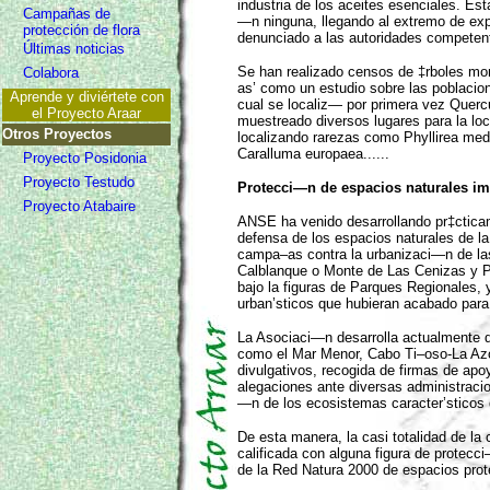
industria de los aceites esenciales. Esta
Campañas de
—n ninguna, llegando al extremo de ex
protección de flora
denunciado a las autoridades competen
Últimas noticias
Se han realizado censos de ‡rboles mo
Colabora
as’ como un estudio sobre las poblacio
Aprende y diviértete con
cual se localiz— por primera vez Querc
el Proyecto Araar
muestreado diversos lugares para la l
Otros Proyectos
localizando rarezas como Phyllirea me
Caralluma europaea......
Proyecto Posidonia
Proyecto Testudo
Protecci—n de espacios naturales im
Proyecto Atabaire
ANSE ha venido desarrollando pr‡ctica
defensa de los espacios naturales de l
campa–as contra la urbanizaci—n de las
Calblanque o Monte de Las Cenizas y P
bajo la figuras de Parques Regionales, 
urban’sticos que hubieran acabado para
La Asociaci—n desarrolla actualmente 
como el Mar Menor, Cabo Ti–oso-La Azo
divulgativos, recogida de firmas de ap
alegaciones ante diversas administraci
—n de los ecosistemas caracter’sticos 
De esta manera, la casi totalidad de la
calificada con alguna figura de protecci
de la Red Natura 2000 de espacios pro