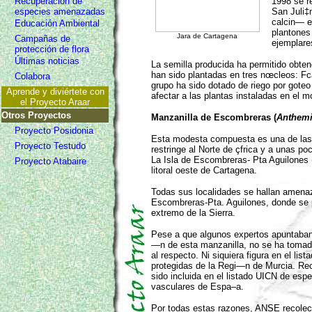
Recuperación de
1998 se r
especies amenazadas
San Juli‡
calcin— el
Educación Ambiental
plantones
Jara de Cartagena
Campañas de
ejemplare
protección de flora
Últimas noticias
La semilla producida ha permitido obten
han sido plantadas en tres nœcleos: Fc
Colabora
grupo ha sido dotado de riego por goteo
Aprende y diviértete con
afectar a las plantas instaladas en el m
el Proyecto Araar
Otros Proyectos
Manzanilla de Escombreras (
Anthemi
Proyecto Posidonia
Esta modesta compuesta es una de las j
Proyecto Testudo
restringe al Norte de çfrica y a unas p
La Isla de Escombreras- Pta Aguilones 
Proyecto Atabaire
litoral oeste de Cartagena.
Todas sus localidades se hallan amenaz
Escombreras-Pta. Aguilones, donde se p
extremo de la Sierra.
Pese a que algunos expertos apuntaban
—n de esta manzanilla, no se ha toma
al respecto. Ni siquiera figura en el lis
protegidas de la Regi—n de Murcia. Re
sido incluida en el listado UICN de esp
vasculares de Espa–a.
Por todas estas razones, ANSE recolec