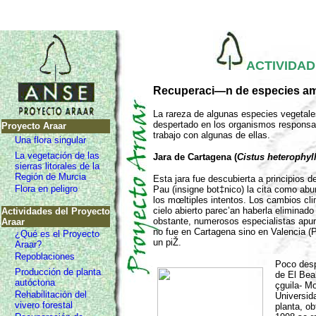
ACTIVIDA
Recuperaci—n de especies a
La rareza de algunas especies vegetales
despertado en los organismos responsab
Proyecto Araar
trabajo con algunas de ellas.
Una flora singular
La vegetación de las
Jara de Cartagena (
Cistus heterophyl
sierras litorales de la
Región de Murcia
Esta jara fue descubierta a principios de
Flora en peligro
Pau (insigne bot‡nico) la cita como ab
los mœltiples intentos. Los cambios clim
cielo abierto parec’an haberla eliminado
Actividades del Proyecto
obstante, numerosos especialistas apun
Araar
no fue en Cartagena sino en Valencia (P
¿Qué es el Proyecto
un piŽ.
Araar?
Repoblaciones
Poco desp
Producción de planta
de El Bea
autóctona
çguila- M
Rehabilitación del
Universid
vivero forestal
planta, o