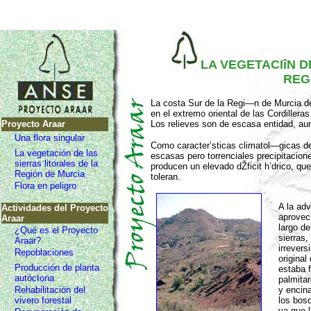
LA VEGETACIîN D
REG
La costa Sur de la Regi—n de Murcia de
en el extremo oriental de las Cordillera
Proyecto Araar
Los relieves son de escasa entidad, au
Una flora singular
Como caracter’sticas climatol—gicas de
La vegetación de las
escasas pero torrenciales precipitaci
sierras litorales de la
producen un elevado dŽficit h’drico, q
Región de Murcia
toleran.
Flora en peligro
A la adv
Actividades del Proyecto
aprovech
Araar
largo d
¿Qué es el Proyecto
sierras
Araar?
irrevers
Repoblaciones
original
Producción de planta
estaba 
autóctona
palmita
Rehabilitación del
y encin
vivero forestal
los bos
ya que l