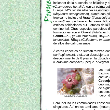
indicador de la ausencia de heladas y e
(
Chamaerops humilis
), œnica palma au
Europa. M‡s localizados ya se encuent
(
Maytenus senegalensis
), planta con or
tropical, e incluso el
Araar
(
Tetraclinis a
cupres‡cea que tiene en la Sierra de C
œnicas poblaciones aut—ctonas de la 
continental. Otras especies part’cipes 
formaciones son el
Oroval
(
Whitania fr
Cambr—n
(
Lycium intricatum
),
Bay—n
lanceolata
),
Aliaga
(
Calicotome interme
de ellos iberoafricanismos.
A estas especies se suman rarezas co
carthaginensis
), cist‡cea descubierta a 
descubrimiento de 8 pies en la dŽcada 
(
Caralluma europaea
), peque–o vegetal
Los mat
Espino
humilis
Coscoj
deprimi
de algu
encuent
fueron d
Caralluma europaea
Pero incluso las comunidades consecuen
singulares. As’ en los tomillares (mato