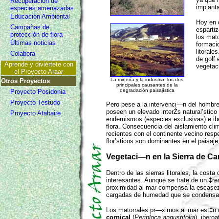
Recuperación de
implant
especies amenazadas
Educación Ambiental
Hoy en d
Campañas de
esparti
protección de flora
los mat
Últimas noticias
formaci
litorale
Colabora
de golf 
Aprende y diviértete con
vegetac
el Proyecto Araar
La minería y la industria, los dos
Otros Proyectos
principales causantes de la
degradación paisajística
Proyecto Posidonia
Proyecto Testudo
Pero pese a la intervenci—n del hombre 
poseen un elevado interŽs natural’stic
Proyecto Atabaire
endemismos (especies exclusivas) e ibe
flora. Consecuencia del aislamiento cli
recientes con el continente vecino re
flor’sticos son dominantes en el paisaje
Vegetaci—n en la Sierra de Ca
Dentro de las sierras litorales, la cos
interesantes. Aunque se trate de un ‡r
proximidad al mar compensa la escasez d
cargadas de humedad que se condensa 
Los matorrales pr—ximos al mar est‡n 
cornical
(
Periploca angustifolia
), ibero