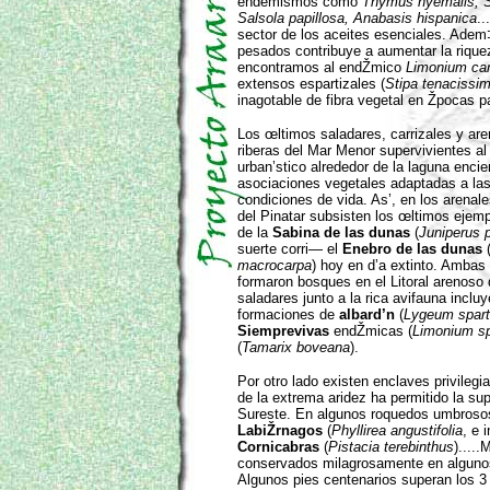
endemismos como
Thymus hyemalis, Si
Salsola papillosa, Anabasis hispanica
..
sector de los aceites esenciales. Adem
pesados contribuye a aumentar la riquez
encontramos al endŽmico
Limonium car
extensos espartizales (
Stipa tenacissi
inagotable de fibra vegetal en Žpocas 
Los œltimos saladares, carrizales y are
riberas del Mar Menor supervivientes al 
urban’stico alrededor de la laguna encie
asociaciones vegetales adaptadas a las 
condiciones de vida. As’, en los arena
del Pinatar subsisten los œltimos ejem
de la
Sabina de las dunas
(
Juniperus 
suerte corri— el
Enebro de las dunas
macrocarpa
) hoy en d’a extinto. Amba
formaron bosques en el Litoral arenoso
saladares junto a la rica avifauna inclu
formaciones de
albard’n
(
Lygeum spar
Siemprevivas
endŽmicas (
Limonium s
(
Tamarix boveana
).
Por otro lado existen enclaves privile
de la extrema aridez ha permitido la s
Sureste. En algunos roquedos umbros
LabiŽrnagos
(
Phyllirea angustifolia
, e 
Cornicabras
(
Pistacia terebinthus
)....
conservados milagrosamente en alguno
Algunos pies centenarios superan los 3 